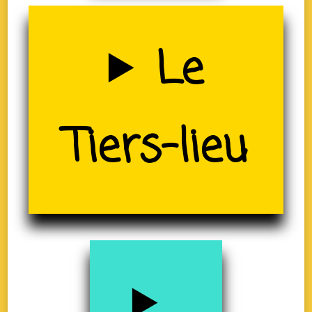
Uzerche
Le
(19)
Tiers-lieu