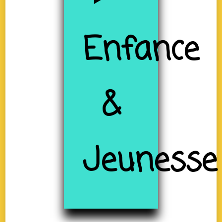
Enfance
&
Jeunesse