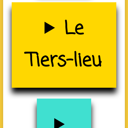
Uzerche
Le
(19)
Tiers-lieu