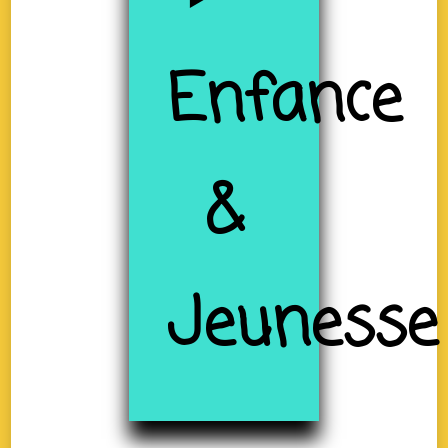
Enfance
&
Jeunesse