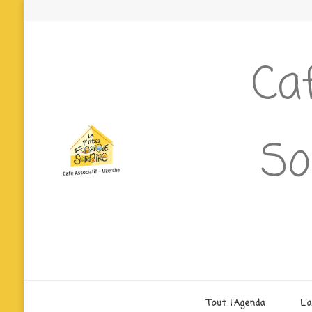
Caf
So
Tout l’Agenda
L’