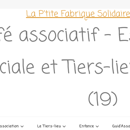
La P'tite Fabrique Solidaire
é associatif – 
ciale et Tiers-l
(19)
association
Le Tiers-lieu
Enfance
Guid’Ass