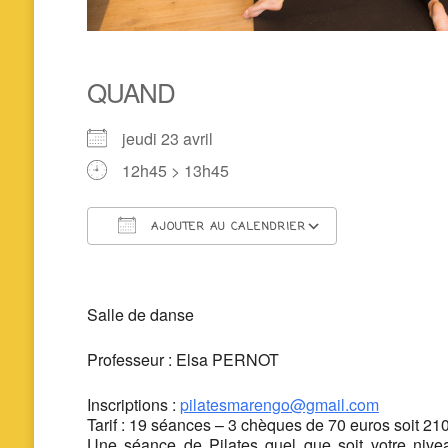
QUAND
jeudi 23 avril
12h45 > 13h45
AJOUTER AU CALENDRIER
Télécharger ICS
Calendrier 
Salle de danse
Professeur : Elsa PERNOT
Inscriptions :
pilatesmarengo@gmail.com
Tarif : 19 séances – 3 chèques de 70 euros soit 21
Une séance de Pilates quel que soit votre niveau