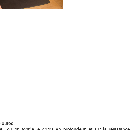
Google
iCalendar
Office 365
0 euros.
, ou on tonifie le corps en profondeur, et sur la résistance