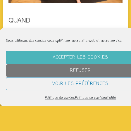
QUAND
jeudi 23 avril
Nous utilisons des cookies pour optimiser notre site web et notre service.
11h40 > 12h40
ACCEPTER LES COOKIES
AJOUTER AU CALENDRIER
Télécharger ICS
Calendrier Google
REFUSER
Salle de danse
VOIR LES PRÉFÉRENCES
Professeur : Elsa PERNOT
Politique de cookies
Politique de confidentialité
Inscriptions :
pilatesmarengo@gmail.com
Tarif : 19 séances – 3 chèques de 70 euros soit 210
euros.
Une séance de Pilates quel que soit votre niveau, ou