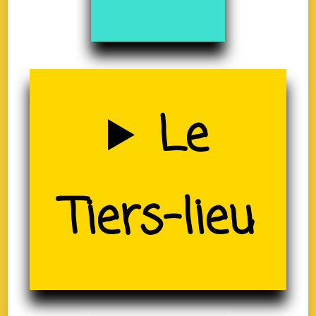
Uzerche
Le
(19)
Tiers-lieu