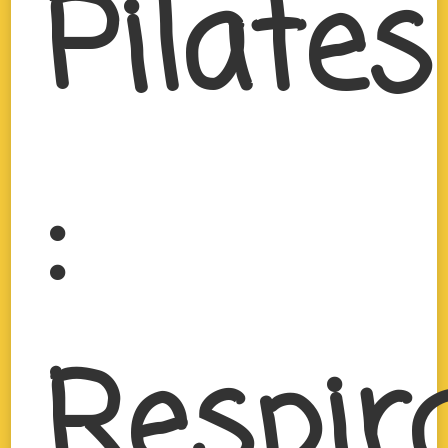
Pilates
:
Respir