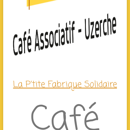
La P'tite Fabrique Solidaire
Café