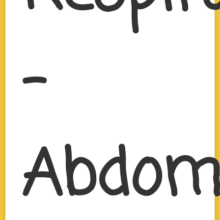
–
Abdom