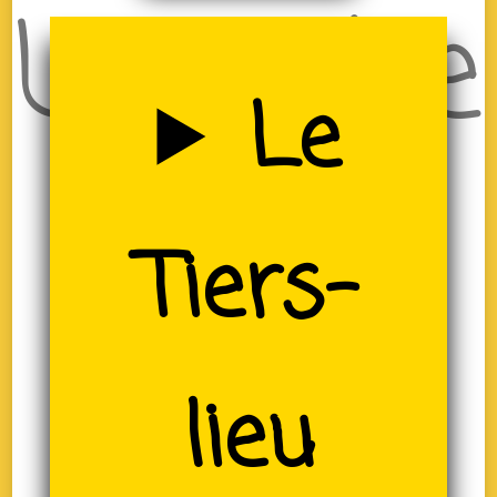
Uzerche
Le
(19)
Tiers-
lieu