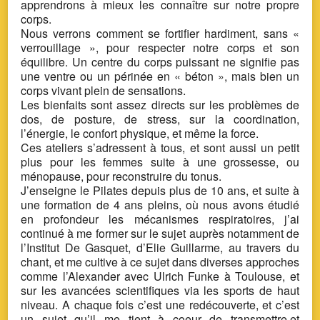
apprendrons à mieux les connaître sur notre propre
corps.
Nous verrons comment se fortifier hardiment, sans «
verrouillage », pour respecter notre corps et son
équilibre. Un centre du corps puissant ne signifie pas
une ventre ou un périnée en « béton », mais bien un
corps vivant plein de sensations.
Les bienfaits sont assez directs sur les problèmes de
dos, de posture, de stress, sur la coordination,
l’énergie, le confort physique, et même la force.
Ces ateliers s’adressent à tous, et sont aussi un petit
plus pour les femmes suite à une grossesse, ou
ménopause, pour reconstruire du tonus.
J’enseigne le Pilates depuis plus de 10 ans, et suite à
une formation de 4 ans pleins, où nous avons étudié
en profondeur les mécanismes respiratoires, j’ai
continué à me former sur le sujet auprès notamment de
l’Institut De Gasquet, d’Elie Guillarme, au travers du
chant, et me cultive à ce sujet dans diverses approches
comme l’Alexander avec Ulrich Funke à Toulouse, et
sur les avancées scientifiques via les sports de haut
niveau. A chaque fois c’est une redécouverte, et c’est
un sujet qu’il me tient à coeur de transmettre,et