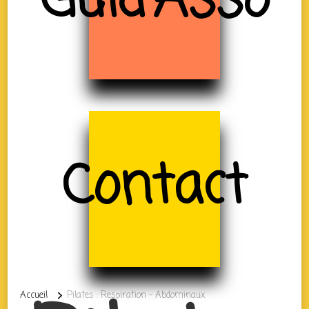
Guid'Asso
Contact
Accueil
Pilates : Respiration – Abdominaux