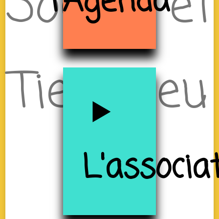
Sociale et
l'Agenda
Tiers-lieu
à
L'associa