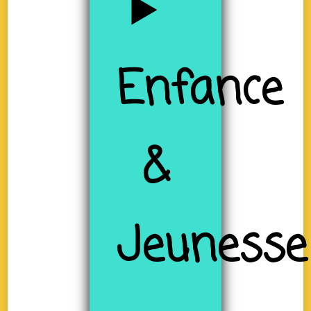
Enfance
&
Jeunesse