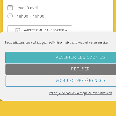
jeudi 3 avril
18h00 > 19h00
AJOUTER AU CALENDRIER
Télécharger ICS
Calendrier Google
Nous utilisons des cookies pour optimiser notre site web et notre service.
Des producteurs du coin vous proposent légumes,
fromages, pain, viande, tisanes, bières… Après
ACCEPTER LES COOKIES
adhésion faites vos commandes sur cagette.net
(inscription gratuite)
REFUSER
+ d’infos : panier@laptitefabriquesolidaire.org
VOIR LES PRÉFÉRENCES
Partager
Politique de cookies
Politique de confidentialité