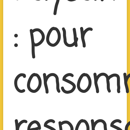
: pour
consom