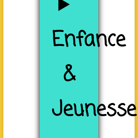
Enfance
&
Jeunesse