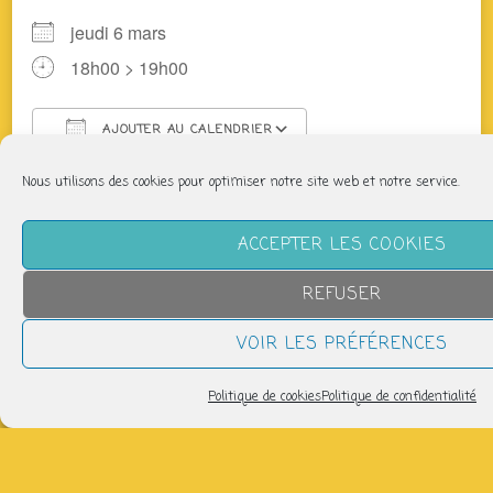
jeudi 6 mars
18h00 > 19h00
AJOUTER AU CALENDRIER
Télécharger ICS
Calendrier Google
Nous utilisons des cookies pour optimiser notre site web et notre service.
Des producteurs du coin vous proposent légumes,
fromages, pain, viande, tisanes, bières… Après
ACCEPTER LES COOKIES
adhésion faites vos commandes sur cagette.net
(inscription gratuite)
REFUSER
+ d’infos : panier@laptitefabriquesolidaire.org
VOIR LES PRÉFÉRENCES
Partager
Politique de cookies
Politique de confidentialité