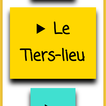
Uzerche
Le
Tiers-lieu
(19)