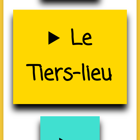
Uzerche
Le
Tiers-lieu
(19)