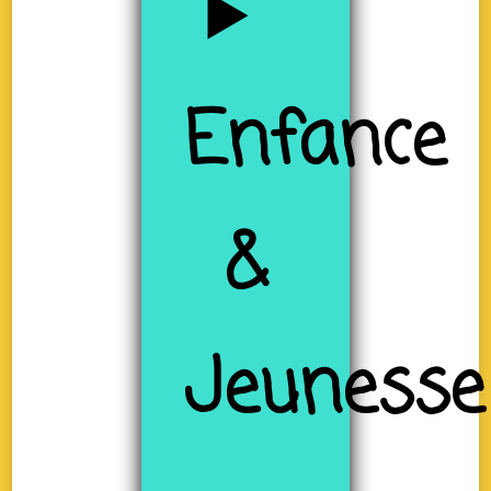
Enfance
&
Jeunesse