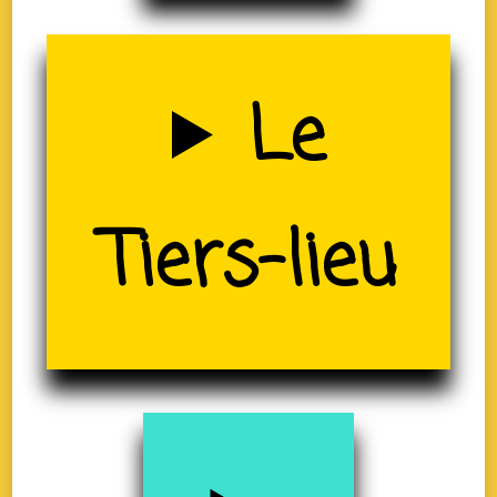
Uzerche
Le
Tiers-lieu
(19)