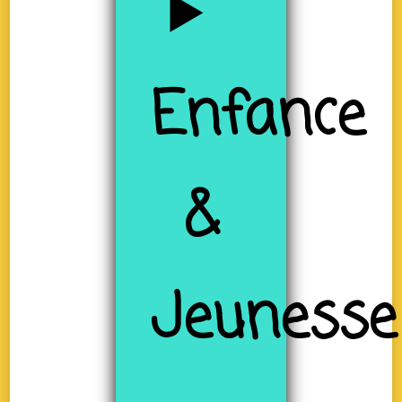
Enfance
&
Jeunesse