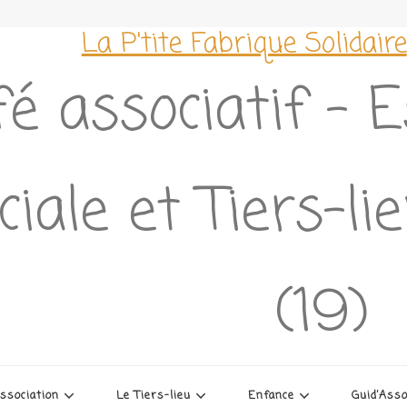
La P'tite Fabrique Solidaire
é associatif – 
ciale et Tiers-l
(19)
association
Le Tiers-lieu
Enfance
Guid’Ass