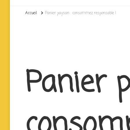
Accueil
Panier paysan : consommez responsable !
Panier 
consom