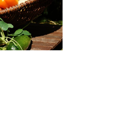
Google
iCalendar
Office 365