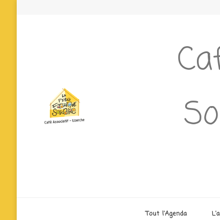
Caf
So
Tout l’Agenda
L’