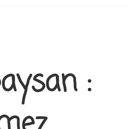
paysan :
mez