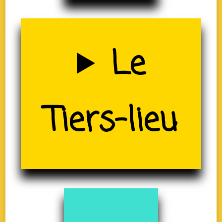
Uzerche
Le
(19)
Tiers-lieu