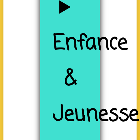
Enfance
&
Jeunesse