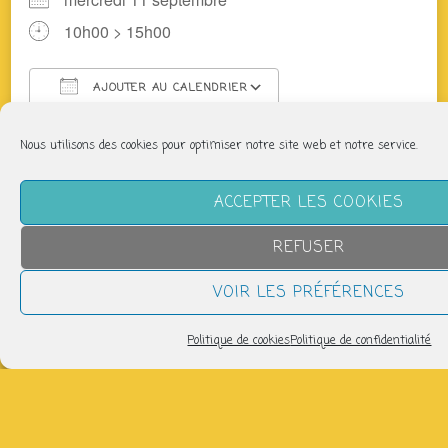
10h00 > 15h00
AJOUTER AU CALENDRIER
Télécharger ICS
Calendrier Google
Nous utilisons des cookies pour optimiser notre site web et notre service.
organisé par Case Départ, avec Fanny :
lejardin83@ecomail.fr
ACCEPTER LES COOKIES
Partager
REFUSER
VOIR LES PRÉFÉRENCES
Politique de cookies
Politique de confidentialité
NOUS SUIVRE