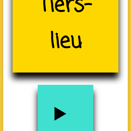
(19)
Tiers-
lieu