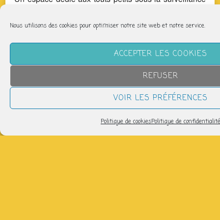
des parents vous sera proposé.
Nous utilisons des cookies pour optimiser notre site web et notre service.
Partager
ACCEPTER LES COOKIES
REFUSER
VOIR LES PRÉFÉRENCES
NOUS SUIVRE
Politique de cookies
Politique de confidentialit
LETTRE D’INFORMATION
Pour recevoir les infos de la P'tite Fabrique :