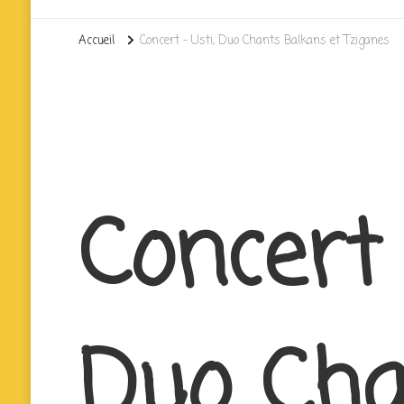
Accueil
Concert – Usti, Duo Chants Balkans et Tziganes
Concert 
Duo Cha