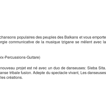
Google
iCalendar
Office 365
s chansons populaires des peuples des Balkans et vous emporte
nergie communicative de la musique tzigane se mêlent avec la
oix-Percussions-Guitare)
n nouveau projet est né avec un duo de danseuses: Sieba Sita.
danse tribale fusion. Adepte du spectacle vivant, Les danseuses
les créations.