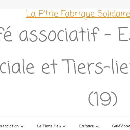
La P'tite Fabrique Solidaire
é associatif – 
ciale et Tiers-l
(19)
association
Le Tiers-lieu
Enfance
Guid’Ass