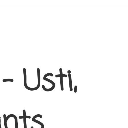
– Usti,
nts