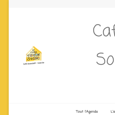
Caf
So
Tout l’Agenda
L’