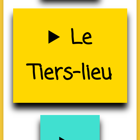
Uzerche
Le
(19)
Tiers-lieu