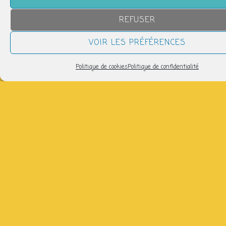
écho à notre époque (ou pas) ! On est une chorale
autonome et militante. Avec Antoine et David (des
REFUSER
fois) à la guitare. Chaque jeudi soir à partir de 18h30.
Gratuit – Ouvert à toustes !
VOIR LES PRÉFÉRENCES
1x par mois (le mardi) possibilité de se joindre à la
chorale de la Tournerie gérée par Clara pour garder un
répertoire commun !
Politique de cookies
Politique de confidentialité
Partager
NOUS SUIVRE