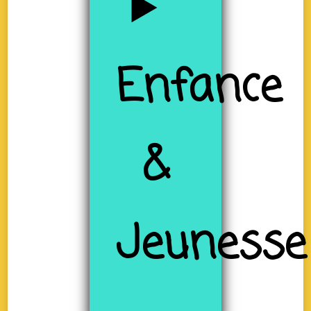
Enfance
&
Jeunesse