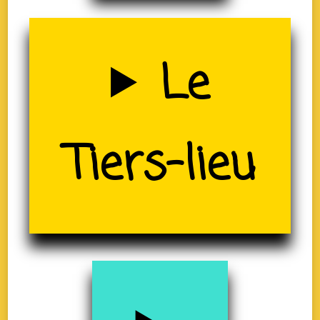
Uzerche
Le
(19)
Tiers-lieu