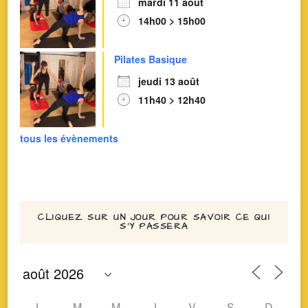
mardi 11 août
14h00 > 15h00
Pilates Basique
jeudi 13 août
11h40 > 12h40
tous les évènements
CLIQUEZ SUR UN JOUR POUR SAVOIR CE QUI
S’Y PASSERA
L
M
M
J
V
S
D