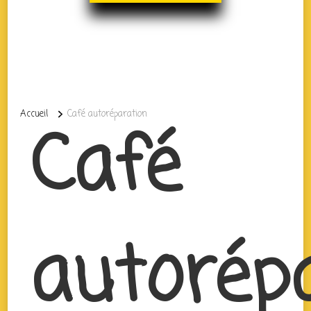
Accueil
Café autoréparation
Café
autorép