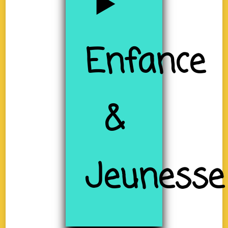
Enfance
&
Jeunesse