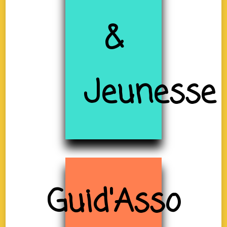
&
Jeunesse
Guid'Asso