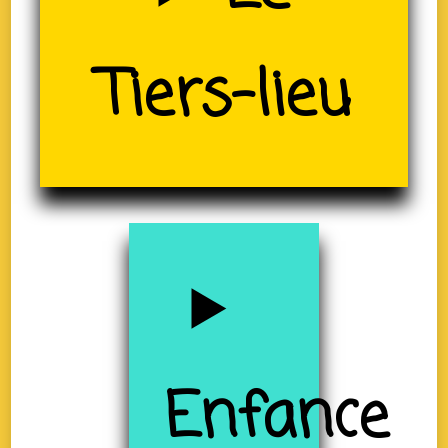
Tiers-lieu
(19)
Enfance