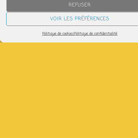
19h30 > 21h00
REFUSER
VOIR LES PRÉFÉRENCES
AJOUTER AU CALENDRIER
Télécharger ICS
Calendrier Google
Politique de cookies
Politique de confidentialité
avec Monique : 06 18 55 48 19, salle polyvalente (sauf
les 08/09)
Partager
NOUS SUIVRE