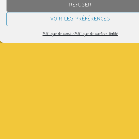
19h30 > 21h00
REFUSER
VOIR LES PRÉFÉRENCES
AJOUTER AU CALENDRIER
Télécharger ICS
Calendrier Google
Politique de cookies
Politique de confidentialité
avec Monique : 06 18 55 48 19, salle polyvalente (sauf
les 08/09)
Partager
NOUS SUIVRE