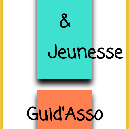
&
Jeunesse
Guid'Asso