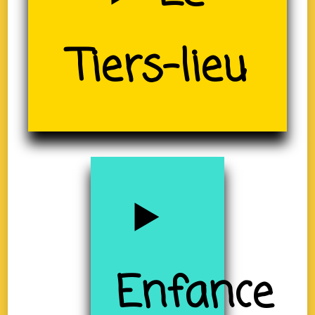
Tiers-lieu
(19)
Enfance