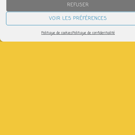
19h30 > 21h00
REFUSER
VOIR LES PRÉFÉRENCES
AJOUTER AU CALENDRIER
Télécharger ICS
Calendrier Google
Politique de cookies
Politique de confidentialité
avec Monique : 06 18 55 48 19, salle polyvalente (sauf
les 08/09)
Partager
NOUS SUIVRE