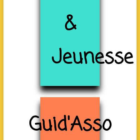
&
Jeunesse
Guid'Asso