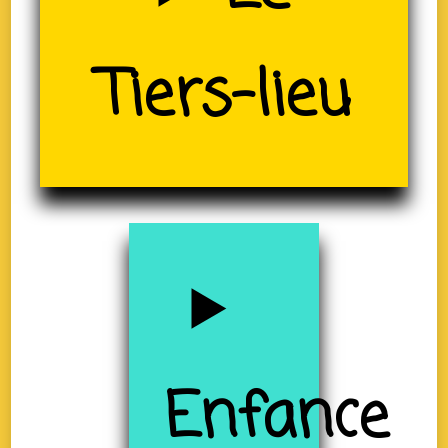
Tiers-lieu
(19)
Enfance