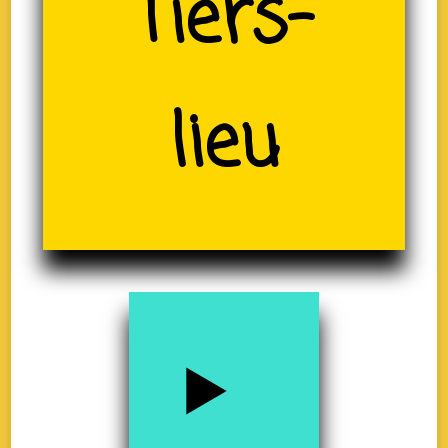
(19)
Tiers-
lieu