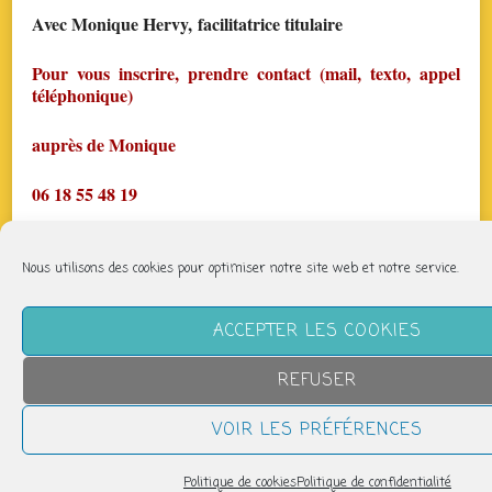
Avec Monique Hervy, facilitatrice titulaire
Pour vous inscrire, prendre contact (mail, texto, appel
téléphonique)
auprès de Monique
06 18 55 48 19
mail :
parcheminfaisant@gmail.com
Nous utilisons des cookies pour optimiser notre site web et notre service.
page fb : Biodanza Limoges Par Chemin Faisant
ACCEPTER LES COOKIES
https://www.facebook.com/BIODANZALIM87
REFUSER
Chaque lundi à partir de 19h30 – Salle Jean Jaurès. –
Prix dégressif, si vous prenez plusieurs séances. La
VOIR LES PRÉFÉRENCES
première séance est à tarif réduit !
Politique de cookies
Politique de confidentialité
Partager