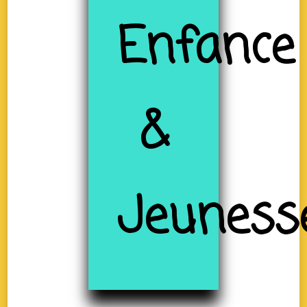
Enfance
&
Jeuness