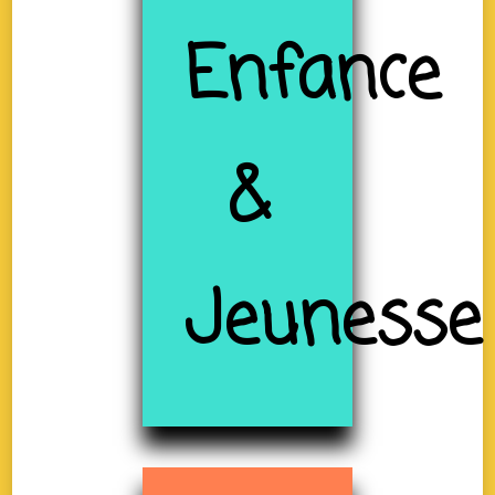
Enfance
&
Jeunesse