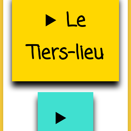
Uzerche
Le
(19)
Tiers-lieu