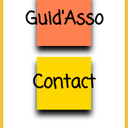
Guid'Asso
Contact