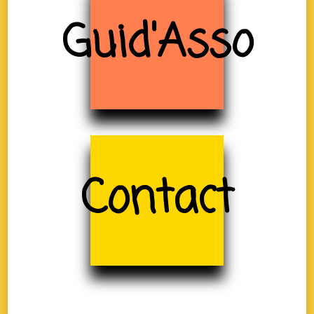
Guid'Asso
Contact