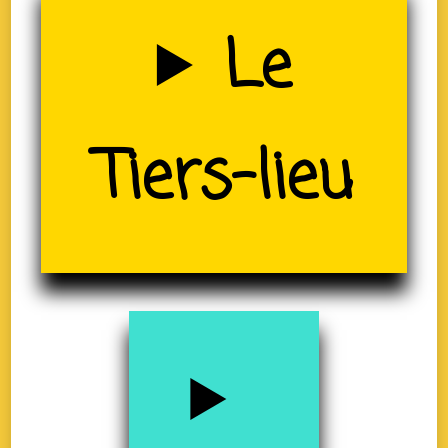
Uzerche
Le
(19)
Tiers-lieu