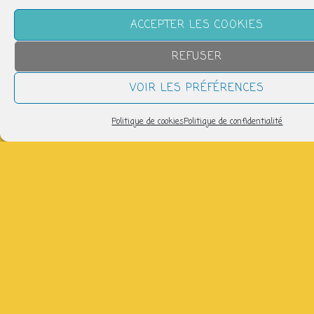
Télécharger ICS
Calendrier Google
ACCEPTER LES COOKIES
Temps d’échange et de mise en pratique – 3€/séance
REFUSER
avec Fanny : lejardin83@ecomail.fr
VOIR LES PRÉFÉRENCES
Partager
Politique de cookies
Politique de confidentialité
NOUS SUIVRE