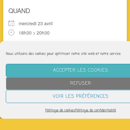
QUAND
mercredi 23 avril
18h30 > 20h30
AJOUTER AU CALENDRIER
Nous utilisons des cookies pour optimiser notre site web et notre service.
Télécharger ICS
Calendrier Google
ACCEPTER LES COOKIES
L’atelier se déroulera en deux temps :
REFUSER
– Parce que dessiner, c’est avant tout regarder et
ressentir, nous prendrons conscience de ce que peut
nous apporter le « dessin » dans la vie de tous les
VOIR LES PRÉFÉRENCES
jours.
Politique de cookies
Politique de confidentialité
– On pratiquera, à partir de vos projets, de vos envies,
différentes techniques ( pastel, huile, acrylique,
encre…). Il sera possible selon les envies de pratiquer