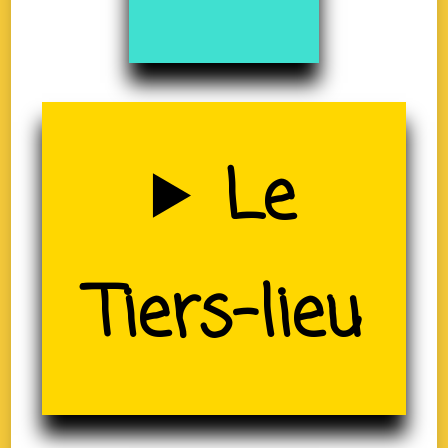
Uzerche
Le
(19)
Tiers-lieu