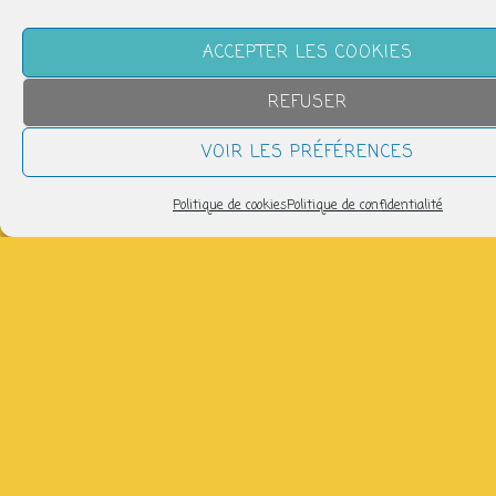
ACCEPTER LES COOKIES
REFUSER
VOIR LES PRÉFÉRENCES
Politique de cookies
Politique de confidentialité
QUAND
samedi 29 juin
15h00 > 17h00
AJOUTER AU CALENDRIER
Télécharger ICS
Calendrier Google
Bukurije vous guide dans vos projets de couture :