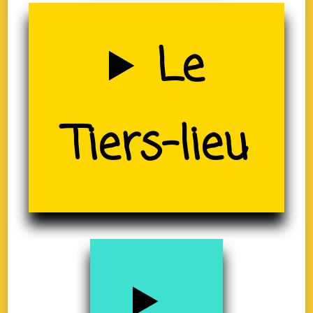
Uzerche
Le
Tiers-lieu
(19)