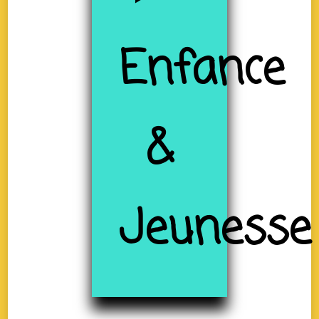
Enfance
&
Jeunesse