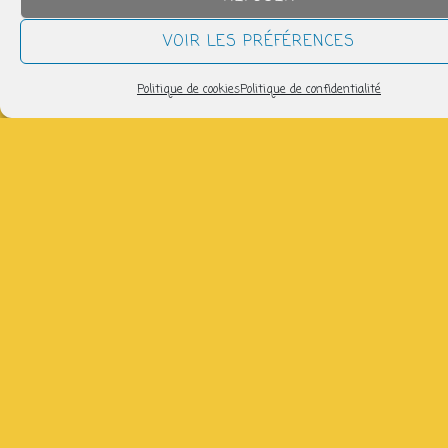
QUAND
VOIR LES PRÉFÉRENCES
mardi 24 mars
Politique de cookies
Politique de confidentialité
14h30 > 17h00
AJOUTER AU CALENDRIER
Télécharger ICS
Calendrier Google
Venez réparer, broder, tricoter avec Claire : 06 86 57 17
51 (gratuit)
Partager