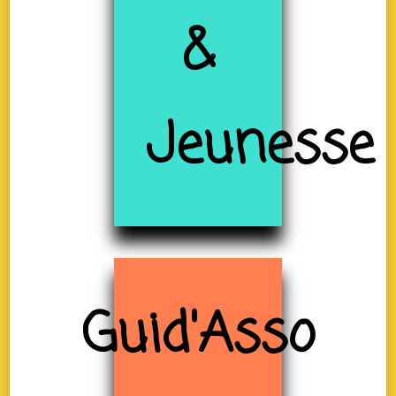
&
Jeunesse
Guid'Asso