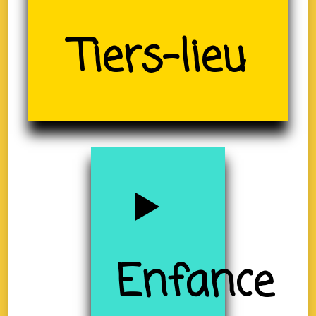
Tiers-lieu
(19)
Enfance