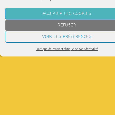
ACCEPTER LES COOKIES
REFUSER
VOIR LES PRÉFÉRENCES
Politique de cookies
Politique de confidentialité
QUAND
mardi 18 juin
15h00 > 17h00
AJOUTER AU CALENDRIER
Télécharger ICS
Calendrier Google