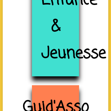
Enfance
&
Jeunesse
Guid'Asso