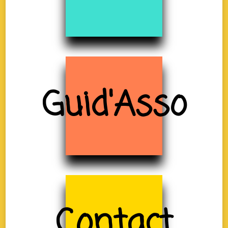
Guid'Asso
Contact