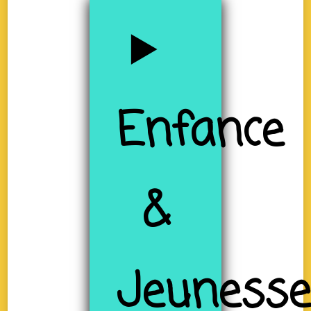
Enfance
&
Jeuness