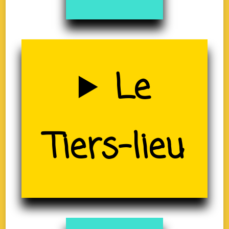
Uzerche
Le
(19)
Tiers-lieu