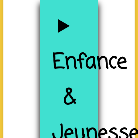
Enfance
&
Jeuness