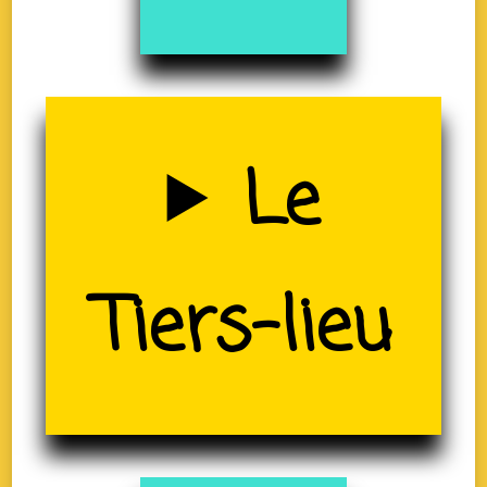
Uzerche
Le
(19)
Tiers-lieu