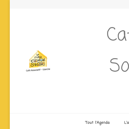
Ca
So
Tout l’Agenda
L’