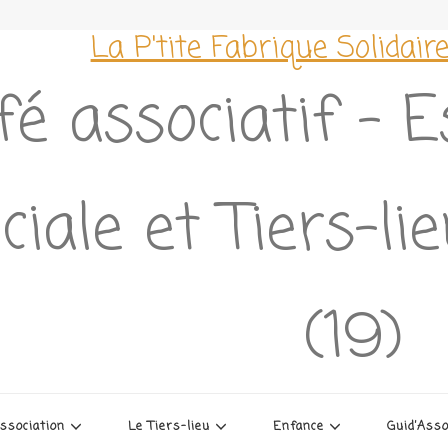
La P'tite Fabrique Solidair
fé associatif – 
ciale et Tiers-l
(19)
association
Le Tiers-lieu
Enfance
Guid’Ass