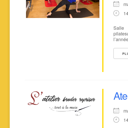
ma
1
Sall
pilate
l’année
PL
Atel
ma
1