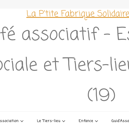
La P'tite Fabrique Solidair
fé associatif – 
ciale et Tiers-li
(19)
association
Le Tiers-lieu
Enfance
Guid’Ass