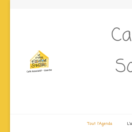
Ca
So
Tout l’Agenda
L’