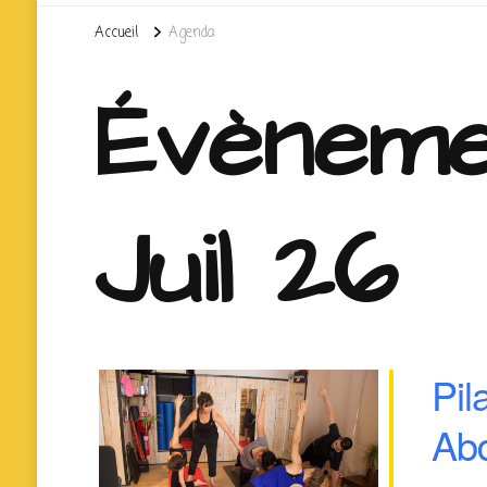
Accueil
Agenda
Évèneme
Juil 26
Pil
Ab