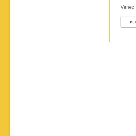
Venez r
PL