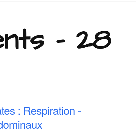
nts - 28
ates : Respiration -
dominaux