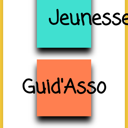
Jeuness
Guid'Asso