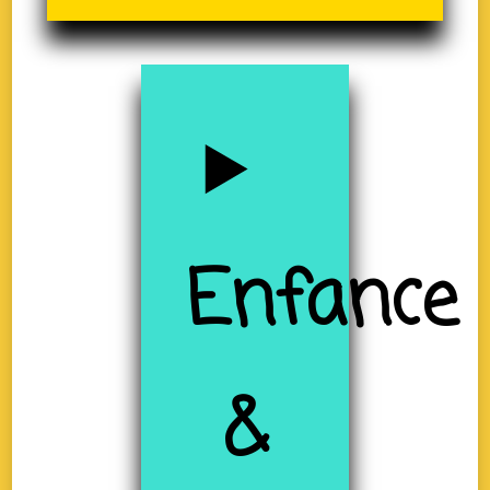
Enfance
&