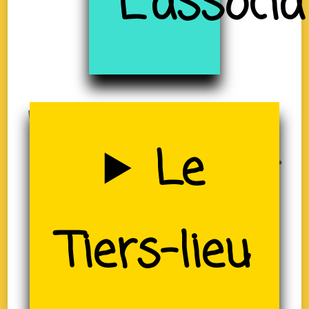
à
L'associa
Uzerche
Le
(19)
Tiers-lieu