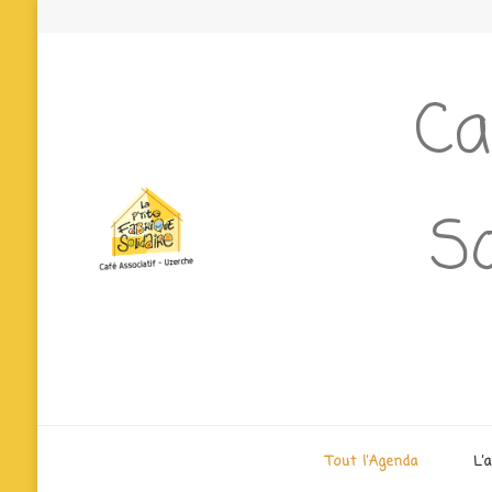
Ca
So
Tout l’Agenda
L’