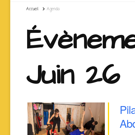
Accueil
Agenda
Évèneme
Juin 26
Pil
Ab