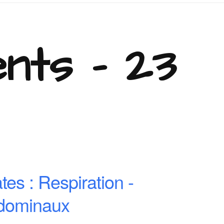
nts - 23
ates : Respiration -
dominaux