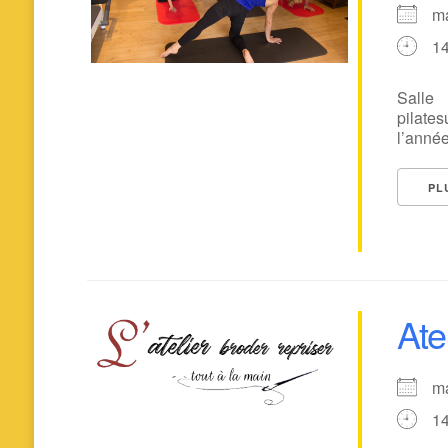
m
1
Sall
pilate
l’année
PL
Atel
m
1