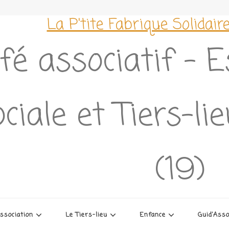
La P'tite Fabrique Solidair
fé associatif – 
ciale et Tiers-li
(19)
association
Le Tiers-lieu
Enfance
Guid’Ass