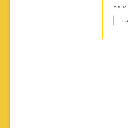
Venez r
PL