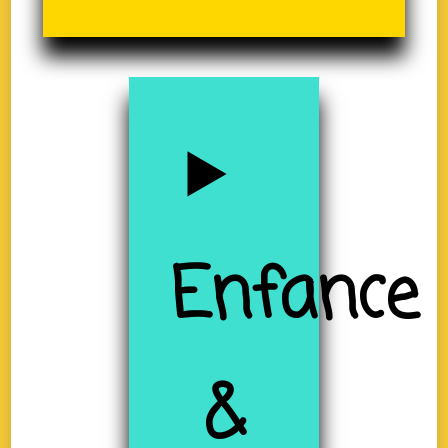
Enfance
&