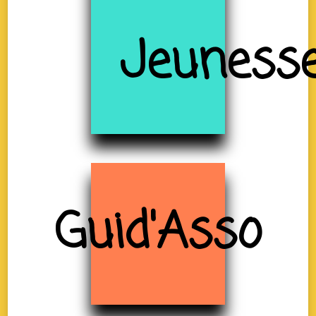
Jeuness
Guid'Asso