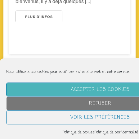
bienvenus, il y a déjà quelques [...]
PLUS D’INFOS
Nous utilisons des cookies pour optimiser notre site web et notre service.
NOUS SUIVRE
ACCEPTER LES COOKIES
REFUSER
VOIR LES PRÉFÉRENCES
LETTRE D’INFORMATION
Politique de cookies
Politique de confidentialité