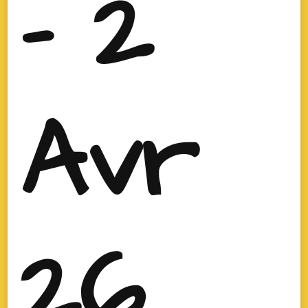
- 2
Avr
26