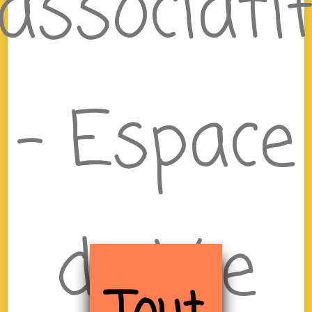
associati
– Espace
de Vie