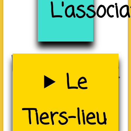
à
L'associa
Uzerche
Le
(19)
Tiers-lieu