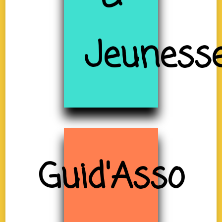
Jeuness
Guid'Asso