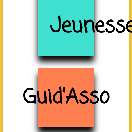
Jeuness
Guid'Asso