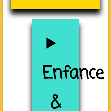
Enfance
&