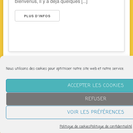
bienvenus, il y a déjà quelques [...]
PLUS D’INFOS
Nous utilisons des cookies pour optimiser notre site web et notre service.
NOUS SUIVRE
ACCEPTER LES COOKIES
REFUSER
VOIR LES PRÉFÉRENCES
LETTRE D’INFORMATION
Politique de cookies
Politique de confidentialité