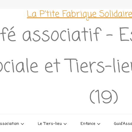
La P'tite Fabrique Solidair
fé associatif – 
ciale et Tiers-li
(19)
association
Le Tiers-lieu
Enfance
Guid’Ass