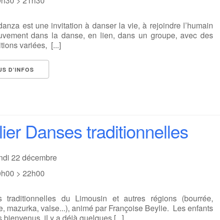
9h30 > 21h30
anza est une invitation à danser la vie, à rejoindre l’humain
vement dans la danse, en lien, dans un groupe, avec des
tions variées, [...]
US D’INFOS
lier Danses traditionnelles
undi 22 décembre
0h00 > 22h00
 traditionnelles du Limousin et autres régions (bourrée,
e, mazurka, valse...), animé par Françoise Beylie. Les enfants
s bienvenus, il y a déjà quelques [...]