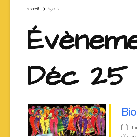
Accueil
Agenda
Évèneme
Déc 25
Bi
l