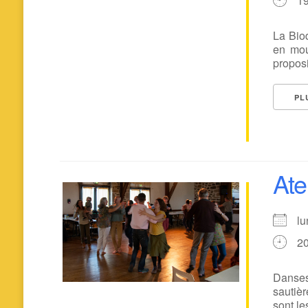
1
La Biod
en mou
proposi
PL
Ate
l
2
Danses
sautièr
sont le