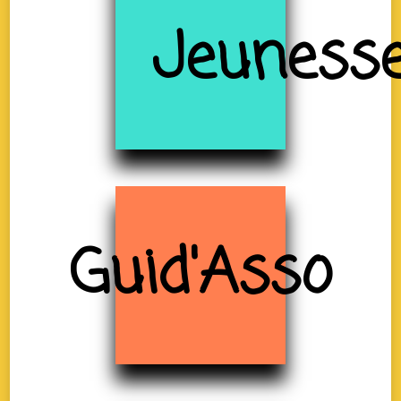
Jeuness
Guid'Asso