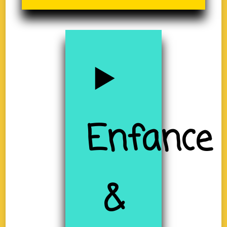
Enfance
&