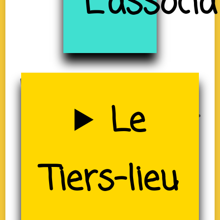
à
L'associa
Uzerche
Le
(19)
Tiers-lieu