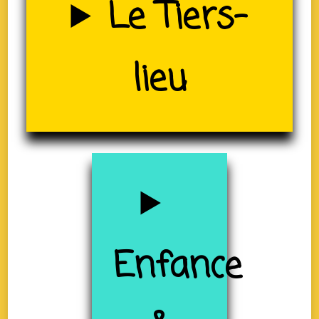
(19)
Le Tiers-
lieu
Enfance