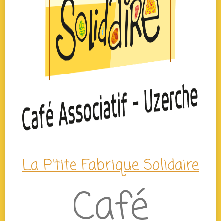
La P'tite Fabrique Solidaire
Café