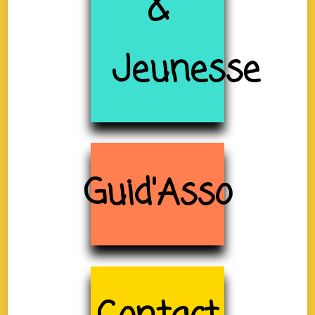
&
Jeunesse
Guid'Asso