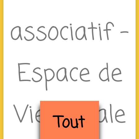
associatif –
Espace de
Vie Sociale
Tout