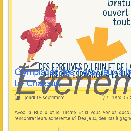
*
Évènem
! *
Olympiades des Tiers-Lieux à la
Le-Chateau)
jeudi 18 septembre
18h00 >
Avec la Ruelle et le Tilcafé Et si vous veniez découv
rencontrer leurs adhérent.e.s? Des jeux, des lots à gagner,