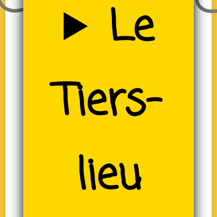
Le
(19)
Tiers-
lieu