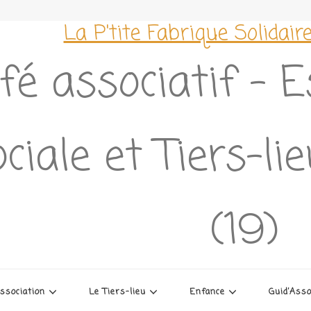
La P'tite Fabrique Solidair
fé associatif – 
ciale et Tiers-li
(19)
association
Le Tiers-lieu
Enfance
Guid’Ass