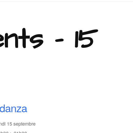
nts - 15
odanza
undi 15 septembre