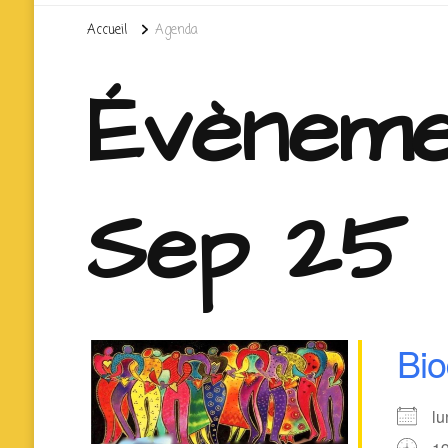
Accueil
Agenda
Évèneme
Sep 25
Bi
l