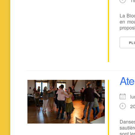
1
La Biod
en mou
proposi
PL
Ate
l
2
Danses
sautièr
sont le