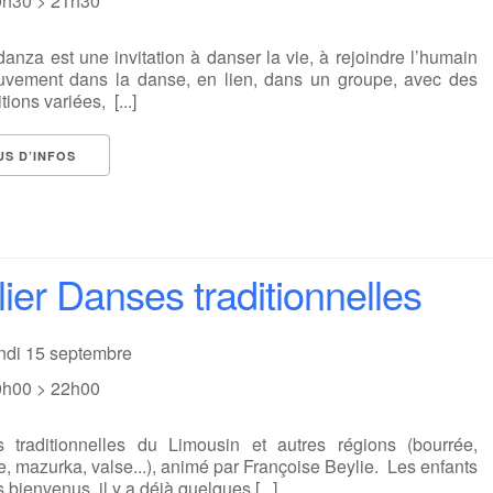
9h30 > 21h30
anza est une invitation à danser la vie, à rejoindre l’humain
vement dans la danse, en lien, dans un groupe, avec des
tions variées, [...]
US D’INFOS
lier Danses traditionnelles
undi 15 septembre
0h00 > 22h00
 traditionnelles du Limousin et autres régions (bourrée,
e, mazurka, valse...), animé par Françoise Beylie. Les enfants
s bienvenus, il y a déjà quelques [...]