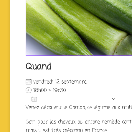
Quand
vendredi 12 septembre
18h00 > 19h30
AJOUTER AU CALENDRIER
Venez découvrir le Gombo, ce légume aux multip
Télécharger ICS
Calen
Soin pour les cheveux ou encore remède contre
mais il est très méconnu en France.