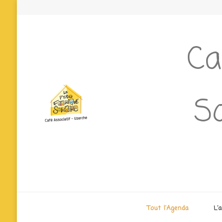
Ca
So
Tout l’Agenda
L’