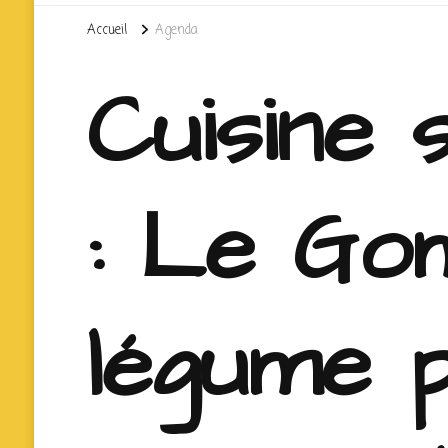
Accueil
Agenda
Cuisine 
: Le Go
légume 