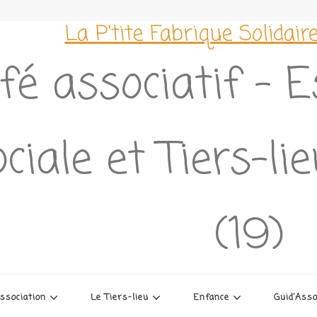
La P'tite Fabrique Solidair
fé associatif – 
ciale et Tiers-li
(19)
association
Le Tiers-lieu
Enfance
Guid’Ass