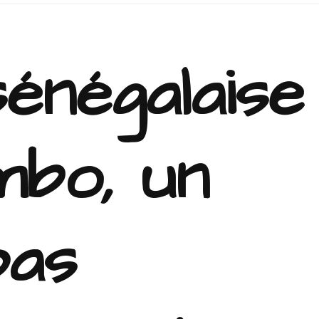
sénégalaise
mbo, un
pas