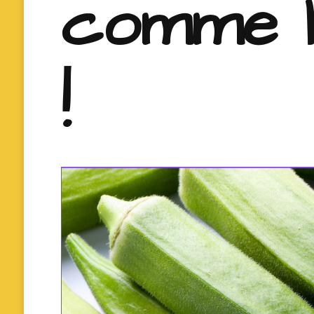
comme l
!