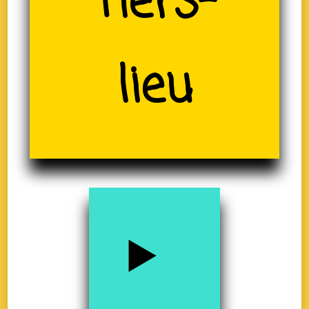
(19)
Tiers-
lieu