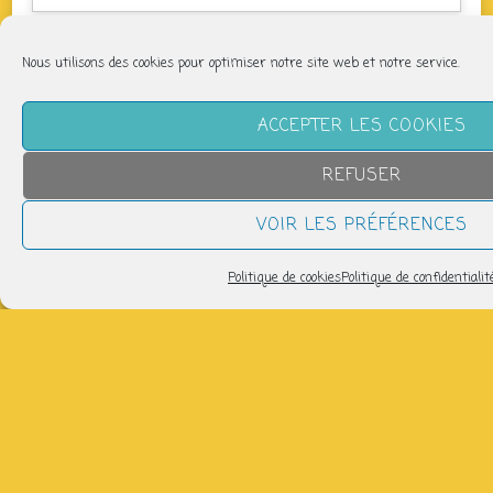
Nous utilisons des cookies pour optimiser notre site web et notre service.
NOUS SUIVRE
ACCEPTER LES COOKIES
REFUSER
VOIR LES PRÉFÉRENCES
Politique de cookies
Politique de confidentialit
LETTRE D’INFORMATION
Pour recevoir les infos de la P'tite Fabrique :