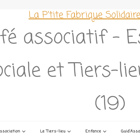
La P'tite Fabrique Solidair
fé associatif – 
ciale et Tiers-li
(19)
association
Le Tiers-lieu
Enfance
Guid’Ass