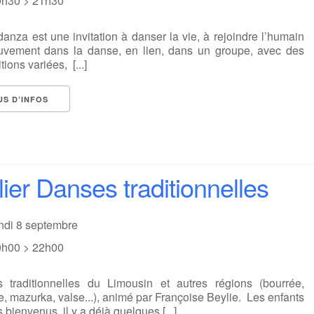
9h30 > 21h30
anza est une invitation à danser la vie, à rejoindre l’humain
vement dans la danse, en lien, dans un groupe, avec des
tions variées, [...]
US D’INFOS
lier Danses traditionnelles
undi 8 septembre
0h00 > 22h00
 traditionnelles du Limousin et autres régions (bourrée,
e, mazurka, valse...), animé par Françoise Beylie. Les enfants
s bienvenus, il y a déjà quelques [...]