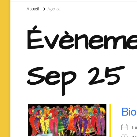
Accueil
Agenda
Évèneme
Sep 25
Bi
l