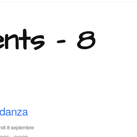
nts - 8
odanza
undi 8 septembre