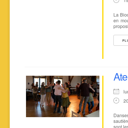
1
La Biod
en mou
proposi
PL
Ate
l
2
Danses
sautièr
sont le