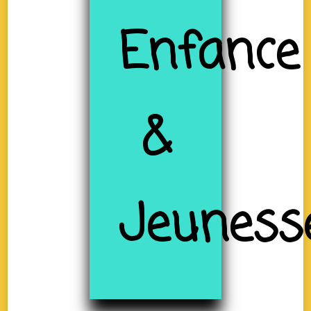
Enfance
&
Jeuness