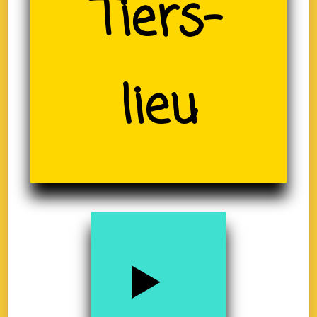
(19)
Tiers-
lieu