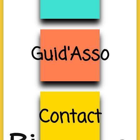
Guid'Asso
Contact