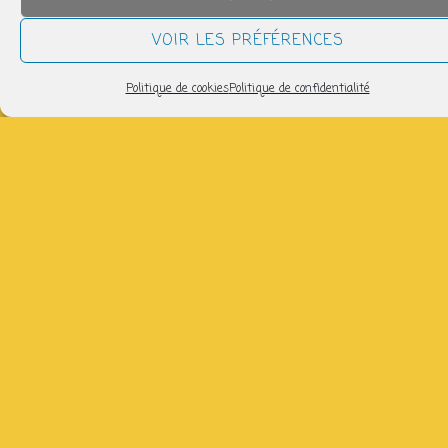
(sauf les 08/09)
VOIR LES PRÉFÉRENCES
Politique de cookies
Politique de confidentialité
NOUS SUIVRE
LETTRE D’INFORMATION
Pour recevoir les infos de la P'tite Fabrique :