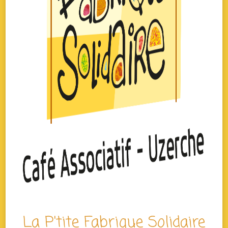
La P'tite Fabrique Solidaire