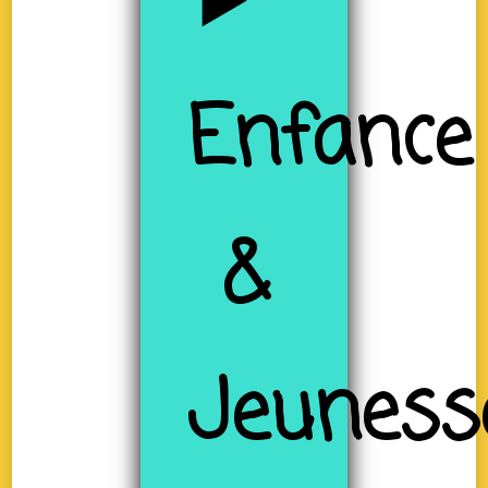
Enfance
&
Jeuness