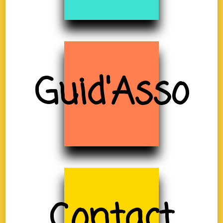
Guid'Asso
Contact