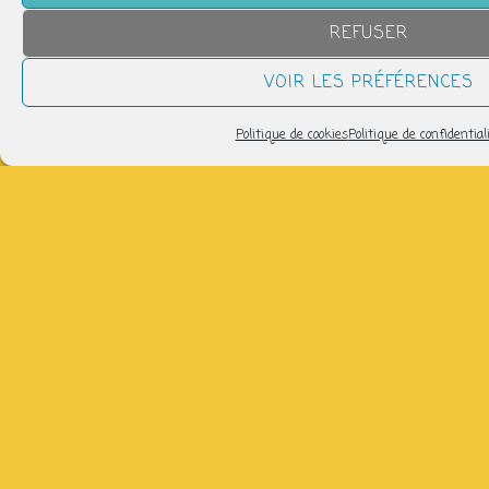
REFUSER
VOIR LES PRÉFÉRENCES
LETTRE D’INFORMATION
Politique de cookies
Politique de confidential
Pour recevoir les infos de la P'tite Fabrique :
ÉVÈNEMENTS