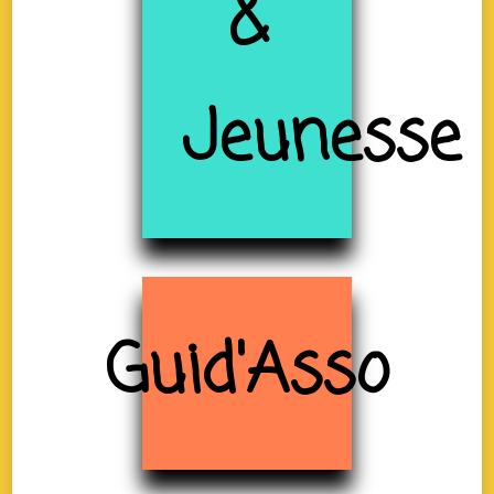
&
Jeunesse
Guid'Asso