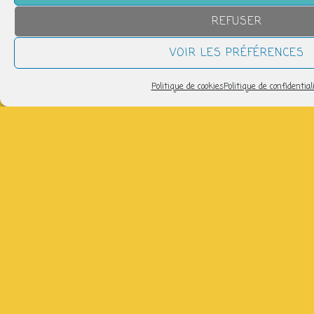
REFUSER
VOIR LES PRÉFÉRENCES
LETTRE D’INFORMATION
Politique de cookies
Politique de confidential
Pour recevoir les infos de la P'tite Fabrique :
ÉVÈNEMENTS