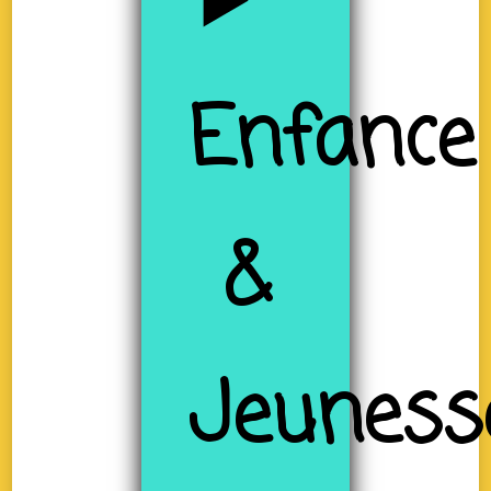
Enfance
&
Jeuness