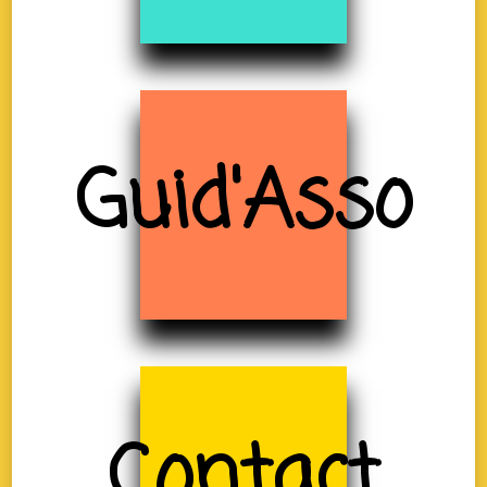
Guid'Asso
Contact