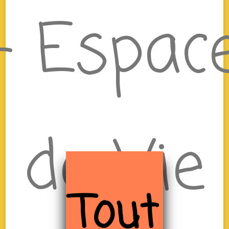
– Espac
de Vie
Tout