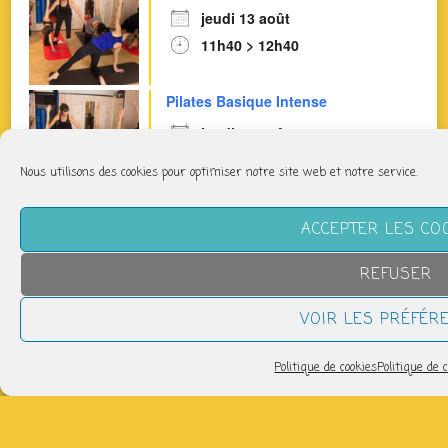
jeudi 13 août
11h40 > 12h40
Pilates Basique Intense
jeudi 13 août
12h45 > 13h45
Nous utilisons des cookies pour optimiser notre site web et notre service.
Pilates : Respiration - Abdominaux
ACCEPTER LES CO
jeudi 13 août
REFUSER
17h00 > 18h00
VOIR LES PRÉFÉR
tous les évènements
Politique de cookies
Politique de c
CLIQUEZ SUR UN JOUR POUR SAVOIR CE QUI