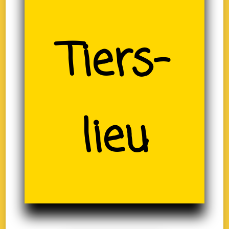
(19)
Tiers-
lieu