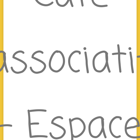
associati
– Espac